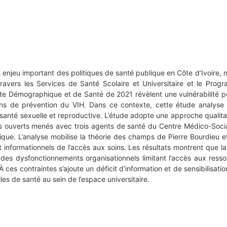
enjeu important des politiques de santé publique en Côte d’Ivoire, n
travers les Services de Santé Scolaire et Universitaire et le Prog
te Démographique et de Santé de 2021 révèlent une vulnérabilité p
s de prévention du VIH. Dans ce contexte, cette étude analyse l
anté sexuelle et reproductive. L’étude adopte une approche qualitat
ens ouverts menés avec trois agents de santé du Centre Médico-So
ue. L’analyse mobilise la théorie des champs de Pierre Bourdieu et
t informationnels de l’accès aux soins. Les résultats montrent que l
 des dysfonctionnements organisationnels limitant l’accès aux resso
À ces contraintes s’ajoute un déficit d’information et de sensibilisati
les de santé au sein de l’espace universitaire.