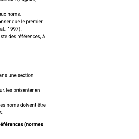
deux noms.
nner que le premier
al., 1997).
ste des références, à
 dans une section
r, les présenter en
les noms doivent être
s.
 références (normes