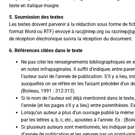
texte en italique maigre.
5. Soumission des textes
Les textes doivent parvenir à la rédaction sous forme de fic
format Word ou RTF) envoyé à rac@rirep.org ou racrirep@
de réception électronique suivra la réception du document.
6. Références citées dans le texte
Ne pas citer les renseignements bibliographiques en en
en notes infrapaginales. Il suffit d’indiquer, entre par
l’auteur suivi de l’année de publication. S’il y a lieu, i
auxquelles on se réfère en les faisant précéder d’un de
(Boileau, 1991 : 312-313).
Si le nom de l’auteur est déjà mentionné dans le texte, 
l’année (et les pages s’il y a lieu) entre parenthèses. E
Lorsqu’un auteur a plus d’un ouvrage publié la même 
par les lettres a, b, c, etc., ajoutées à l’année. Ex : (Bo
Si plusieurs auteurs sont mentionnés, les indiquer par
d’année de publication et les séparer par un point-virg