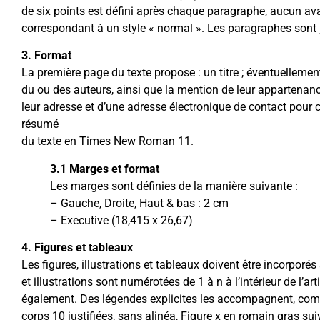
de six points est défini après chaque paragraphe, aucun ava
correspondant à un style « normal ». Les paragraphes sont j
3. Format
La première page du texte propose : un titre ; éventuellement
du ou des auteurs, ainsi que la mention de leur appartenance
leur adresse et d’une adresse électronique de contact pour 
résumé
du texte en Times New Roman 11.
3.1 Marges et format
Les marges sont définies de la manière suivante :
– Gauche, Droite, Haut & bas : 2 cm
– Executive (18,415 x 26,67)
4. Figures et tableaux
Les figures, illustrations et tableaux doivent être incorporés
et illustrations sont numérotées de 1 à n à l’intérieur de l’art
également. Des légendes explicites les accompagnent, co
corps 10 justifiées, sans alinéa, Figure x en romain gras suiv