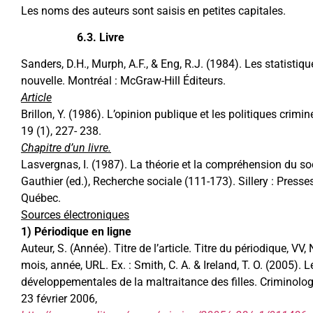
Les noms des auteurs sont saisis en petites capitales.
6.3. Livre
Sanders, D.H., Murph, A.F., & Eng, R.J. (1984). Les statistiq
nouvelle. Montréal : McGraw-Hill Éditeurs.
Article
Brillon, Y. (1986). L’opinion publique et les politiques crimin
19 (1), 227- 238.
Chapitre d’un livre.
Lasvergnas, I. (1987). La théorie et la compréhension du soc
Gauthier (ed.), Recherche sociale (111-173). Sillery : Presses
Québec.
Sources électroniques
1) Périodique en ligne
Auteur, S. (Année). Titre de l’article. Titre du périodique, VV, 
mois, année, URL. Ex. : Smith, C. A. & Ireland, T. O. (2005)
développementales de la maltraitance des filles. Criminologi
23 février 2006,