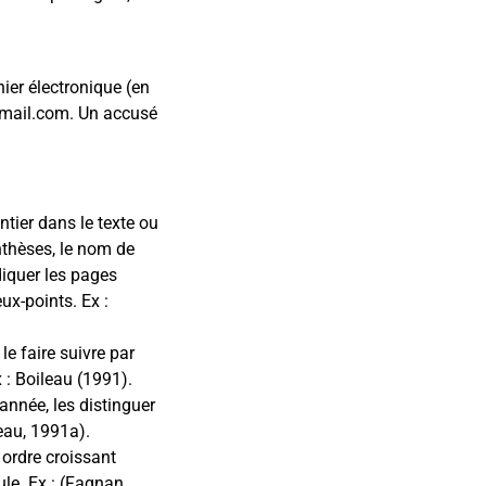
hier électronique (en
gmail.com. Un accusé
tier dans le texte ou
enthèses, le nom de
ndiquer les pages
ux-points. Ex :
le faire suivre par
x : Boileau (1991).
année, les distinguer
ileau, 1991a).
 ordre croissant
ule. Ex : (Fagnan,