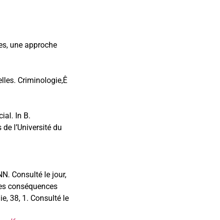
ues, une approche
elles. Criminologie,Ê
ial. In B.
 de l’Université du
NN. Consulté le jour,
. Les conséquences
e, 38, 1. Consulté le